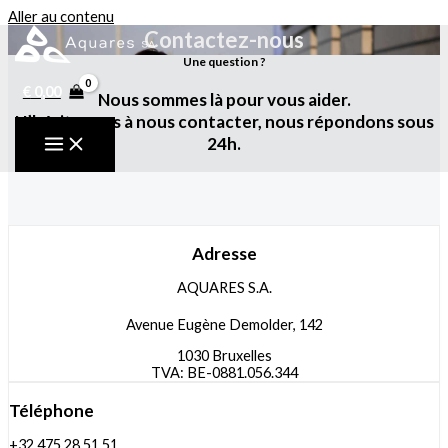
Aller au contenu
Contactez-nous
Une question ?
€
0,00
Nous sommes là pour vous aider.
N’hésitez pas à nous contacter, nous répondons sous
24h.
Adresse
AQUARES S.A.
Avenue Eugène Demolder, 142
1030 Bruxelles
TVA: BE-0881.056.344
Téléphone
+32 475 28 51 51