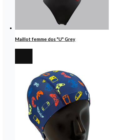
Maillot femme dos "U" Grey
€
27,00