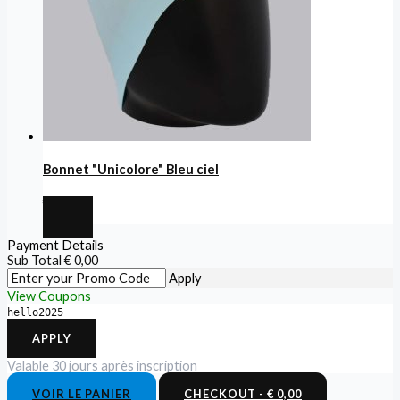
Bonnet "Unicolore" Bleu ciel
€
6,99
Payment Details
Sub Total
€
0,00
Apply
View Coupons
hello2025
APPLY
Valable 30 jours après inscription
VOIR LE PANIER
CHECKOUT
-
€ 0,00