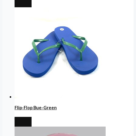
Flip-Flop Bue-Green
€
8,99